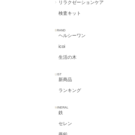
リラクゼーションケア
検査キット
B
RAND
ヘルシーワン
icoi
生活の木
L
IST
新商品
ランキング
M
INERAL
鉄
セレン
亜鉛