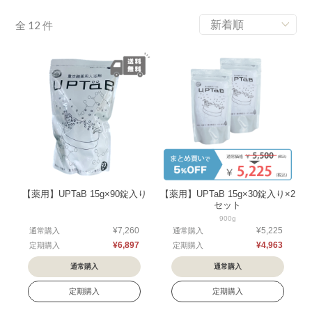
全
12
件
【薬用】UPTaB 15g×90錠入り
【薬用】UPTaB 15g×30錠入り×2
セット
900g
¥7,260
¥5,225
通常購入
通常購入
¥6,897
¥4,963
定期購入
定期購入
通常購入
通常購入
定期購入
定期購入