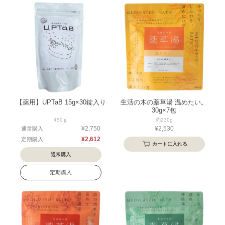
【薬用】UPTaB 15g×30錠入り
生活の木の薬草湯 温めたい。
30g×7包
450ｇ
約230g
¥2,750
¥2,530
通常購入
¥2,612
定期購入
カートに入れる
通常購入
定期購入