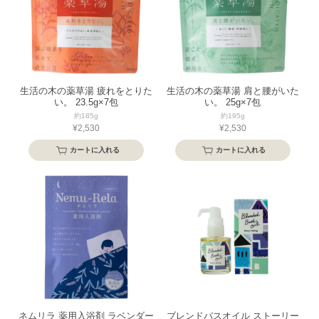
生活の木の薬草湯 疲れをとりた
生活の木の薬草湯 肩と腰がいた
い。 23.5g×7包
い。 25g×7包
約185g
約195g
¥2,530
¥2,530
カートに入れる
カートに入れる
ネムリラ 薬用入浴剤 ラベンダー
ブレンドバスオイル ストーリー