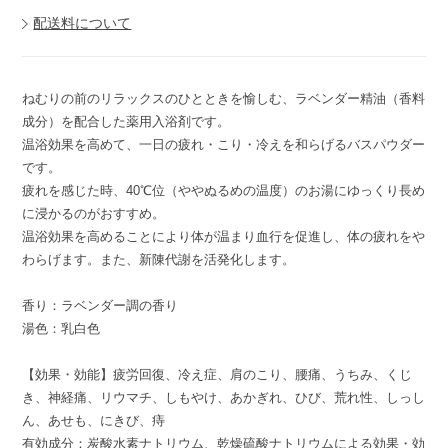
配送料について
ねむりの前のリラックスのひとときを愉しむ、ラベンダー精油（香料
成分）を配合した薬用入浴剤です。
温浴効果を高めて、一日の疲れ・こり・冷えを和らげるバスパウダー
です。
疲れを感じた時、40℃位（ややぬるめの温度）のお湯にゆっくり長め
に浸かるのがおすすめ。
温浴効果を高めることにより体が温まり血行を促進し、体の疲れをや
わらげます。また、新陳代謝を活発化します。
香り：ラベンダー調の香り
湯色：乳白色
【効果・効能】疲労回復、冷え症、肩のこり、腰痛、うちみ、くじ
き、神経痛、リウマチ、しもやけ、あかぎれ、ひび、荒れ性、しっし
ん、あせも、にきび、痔
有効成分：炭酸水素ナトリウム、乾燥硫酸ナトリウムによる効果・効