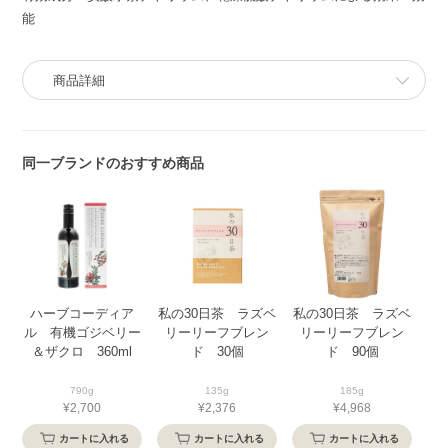
能
商品詳細
同一ブランドのおすすめ商品
ハーブコーディア
私の30日茶 ラズベ
私の30日茶 ラズベ
ル 有機ゴジベリー
リーリーフブレン
リーリーフブレン
温
＆ザクロ 360ml
ド 30個
ド 90個
790g
135g
185g
¥2,700
¥2,376
¥4,968
カートに入れる
カートに入れる
カートに入れる