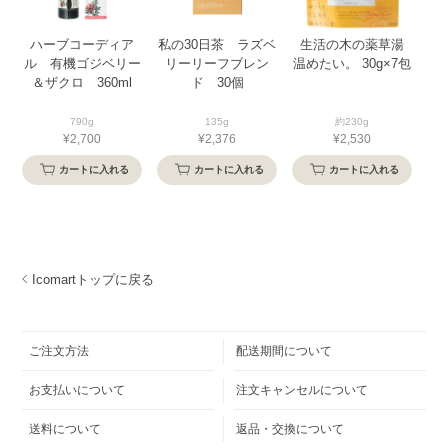
ハーブコーディア
私の30日茶 ラズベ
生活の木の薬草湯
ル 有機ゴジベリー
リーリーフブレン
温めたい。 30g×7包
＆ザクロ 360ml
ド 30個
790g
135g
約230g
¥2,700
¥2,376
¥2,530
カートに入れる
カートに入れる
カートに入れる
Icomartトップに戻る
ご注文方法
配送期間について
お支払いについて
注文キャンセルについて
送料について
返品・交換について