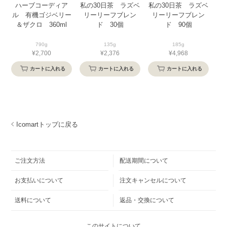
ハーブコーディア
私の30日茶 ラズベ
私の30日茶 ラズベ
ル 有機ゴジベリー
リーリーフブレン
リーリーフブレン
温
＆ザクロ 360ml
ド 30個
ド 90個
790g
135g
185g
¥2,700
¥2,376
¥4,968
カートに入れる
カートに入れる
カートに入れる
Icomartトップに戻る
ご注文方法
配送期間について
お支払いについて
注文キャンセルについて
送料について
返品・交換について
このサイトについて