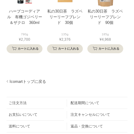
ハーブコーディア
私の30日茶 ラズベ
私の30日茶 ラズベ
ル 有機ゴジベリー
リーリーフブレン
リーリーフブレン
温
＆ザクロ 360ml
ド 30個
ド 90個
790g
135g
185g
¥2,700
¥2,376
¥4,968
カートに入れる
カートに入れる
カートに入れる
Icomartトップに戻る
ご注文方法
配送期間について
お支払いについて
注文キャンセルについて
送料について
返品・交換について