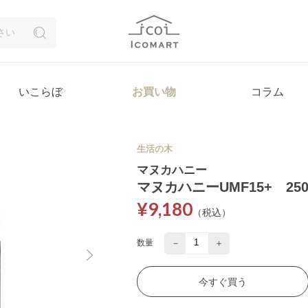
いこらぼ
お買い物
コラム
生活の木
マヌカハニー
マヌカハニーUMF15+ 250
¥9,180
（税込）
－
＋
数量
今すぐ買う