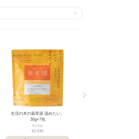
生活の木の薬草湯 温めたい。
生活の木の薬草湯 疲れをとりた
30g×7包
い。 23.5g×7包
約230g
約185g
¥2,530
¥2,530